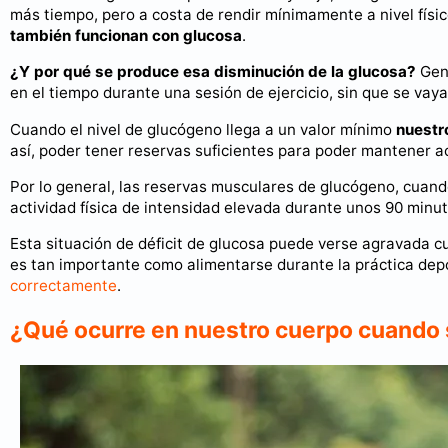
más tiempo, pero a costa de rendir mínimamente a nivel físi
también funcionan con glucosa
.
¿Y por qué se produce esa disminución de la glucosa?
Gene
en el tiempo durante una sesión de ejercicio, sin que se vay
Cuando el nivel de glucógeno llega a un valor mínimo
nuestro
así, poder tener reservas suficientes para poder mantener ac
Por lo general, las reservas musculares de glucógeno, cuand
actividad física de intensidad elevada durante unos 90 minu
Esta situación de déficit de glucosa puede verse agravada 
es tan importante como alimentarse durante la práctica depo
correctamente
.
¿Qué ocurre en nuestro cuerpo cuando s