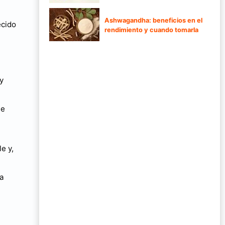
Ashwagandha: beneficios en el
ecido
rendimiento y cuando tomarla
y
te
e y,
ra