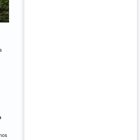
s
e
rnos