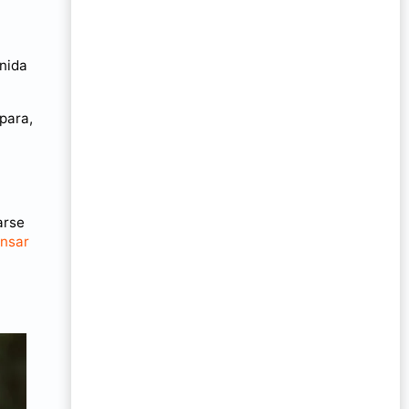
nida
para,
arse
ansar