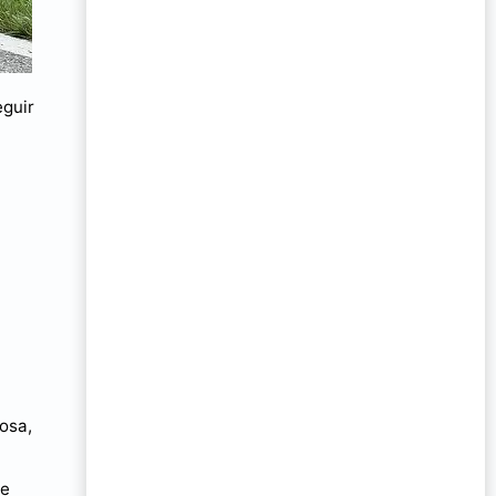
eguir
cosa,
te