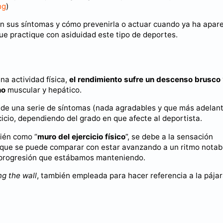
ng
)
on sus síntomas y cómo prevenirla o actuar cuando ya ha apar
que practique con asiduidad este tipo de deportes.
na actividad física,
el rendimiento sufre un descenso brusco
no
muscular y hepático.
n de una serie de síntomas (nada agradables y que más adelan
cicio, dependiendo del grado en que afecte al deportista.
bién como “
muro del ejercicio físico
”, se debe a la sensación
 que se puede comparar con estar avanzando a un ritmo notabl
e progresión que estábamos manteniendo.
ng the wall
, también empleada para hacer referencia a la pája