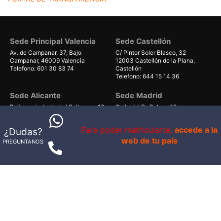
Sede Principal Valencia
Sede Castellón
Av. de Campanar, 37, Bajo
C/ Pintor Soler Blasco, 32
Campanar, 46009 Valencia
12003 Castellón de la Plana,
Telefono: 601 30 83 74
Castellón
Telefono: 644 15 14 36
Sede Alicante
Sede Madrid
Polígono industrial el Salt, nave 13
Calle del Dr Calero, 19
03550 Sant Joan d'Alacant,
28220 Majadahonda, Madrid
Alicante
Telefono: 644 35 04 03
Para poder matricularte,
accede a la
¿Dudas?
Telefono: 644 35 04 03
web de tu país
PREGUNTANOS
Sede Gran Canaria
Sede Mallorca
Avenida de Gáldar 56, planta 1
Carrer Can Valero 31, Nave 8,
local 40
Ponent
35100, Maspalomas, Las Palmas
07011 Palma, Illes Balears
Telefono: 679 55 59 06
Telefono: 661 38 71 41