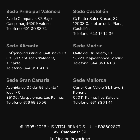
Sede Principal Valencia
Sede Castellón
Av. de Campanar, 37, Bajo
C/ Pintor Soler Blasco, 32
Campanar, 46009 Valencia
12003 Castellón de la Plana,
Telefono: 601 30 83 74
Castellón
Telefono: 644 15 14 36
Sede Alicante
Sede Madrid
Polígono industrial el Salt, nave 13
Calle del Dr Calero, 19
03550 Sant Joan d'Alacant,
28220 Majadahonda, Madrid
Alicante
Telefono: 644 35 04 03
Telefono: 644 35 04 03
Sede Gran Canaria
Sede Mallorca
Avenida de Gáldar 56, planta 1
Carrer Can Valero 31, Nave 8,
local 40
Ponent
35100, Maspalomas, Las Palmas
07011 Palma, Illes Balears
Telefono: 679 55 59 06
Telefono: 661 38 71 41
© 1998-2026 - IS VITAL BRAND S.L.U. - B98802879
Av. Campanar 39
Política de Privacidad