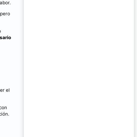
abor.
 pero
o
sario
er el
 con
ción.