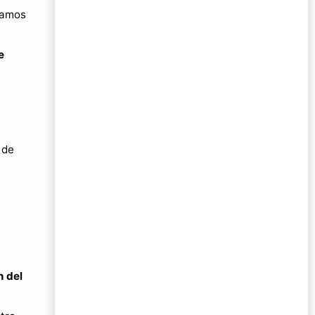
tamos
e
 de
n del