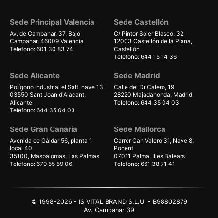
Sede Principal Valencia
Sede Castellón
Av. de Campanar, 37, Bajo
C/ Pintor Soler Blasco, 32
Campanar, 46009 Valencia
12003 Castellón de la Plana,
Telefono: 601 30 83 74
Castellón
Telefono: 644 15 14 36
Sede Alicante
Sede Madrid
Polígono industrial el Salt, nave 13
Calle del Dr Calero, 19
03550 Sant Joan d'Alacant,
28220 Majadahonda, Madrid
Alicante
Telefono: 644 35 04 03
Telefono: 644 35 04 03
Sede Gran Canaria
Sede Mallorca
Avenida de Gáldar 56, planta 1
Carrer Can Valero 31, Nave 8,
local 40
Ponent
35100, Maspalomas, Las Palmas
07011 Palma, Illes Balears
Telefono: 679 55 59 06
Telefono: 661 38 71 41
© 1998-2026 - IS VITAL BRAND S.L.U. - B98802879
Av. Campanar 39