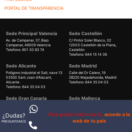
PORTAL DE TRANSPARENCIA
Sede Principal Valencia
Sede Castellón
Av. de Campanar, 37, Bajo
C/ Pintor Soler Blasco, 32
Campanar, 46009 Valencia
12003 Castellón de la Plana,
Telefono: 601 30 83 74
Castellón
Telefono: 644 15 14 36
Sede Alicante
Sede Madrid
Polígono industrial el Salt, nave 13
Calle del Dr Calero, 19
03550 Sant Joan d'Alacant,
28220 Majadahonda, Madrid
Alicante
Telefono: 644 35 04 03
Telefono: 644 35 04 03
Sede Gran Canaria
Sede Mallorca
Avenida de Gáldar 56, planta 1
Carrer Can Valero 31, Nave 8,
local 40
Ponent
Para poder matricularte,
accede a la
¿Dudas?
35100, Maspalomas, Las Palmas
07011 Palma, Illes Balears
Telefono: 679 55 59 06
Telefono: 661 38 71 41
web de tu país
PREGUNTANOS