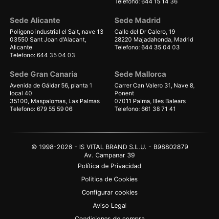
Telefono: 644 15 14 36
Sede Alicante
Sede Madrid
Polígono industrial el Salt, nave 13
Calle del Dr Calero, 19
03550 Sant Joan d'Alacant,
28220 Majadahonda, Madrid
Alicante
Telefono: 644 35 04 03
Telefono: 644 35 04 03
Sede Gran Canaria
Sede Mallorca
Avenida de Gáldar 56, planta 1
Carrer Can Valero 31, Nave 8,
local 40
Ponent
35100, Maspalomas, Las Palmas
07011 Palma, Illes Balears
Telefono: 679 55 59 06
Telefono: 661 38 71 41
© 1998-2026 - IS VITAL BRAND S.L.U. - B98802879
Av. Campanar 39
Política de Privacidad
Politica de Cookies
Configurar cookies
Aviso Legal
Condiciones de compra