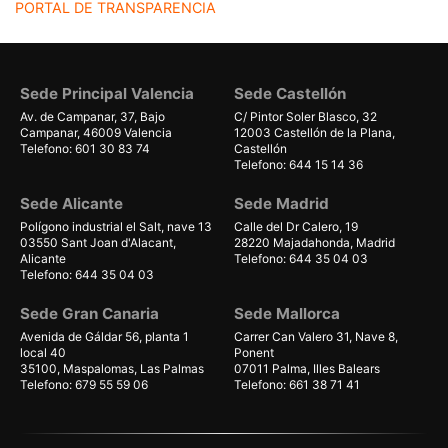
PORTAL DE TRANSPARENCIA
Sede Principal Valencia
Sede Castellón
Av. de Campanar, 37, Bajo
C/ Pintor Soler Blasco, 32
Campanar, 46009 Valencia
12003 Castellón de la Plana,
Telefono: 601 30 83 74
Castellón
Telefono: 644 15 14 36
Sede Alicante
Sede Madrid
Polígono industrial el Salt, nave 13
Calle del Dr Calero, 19
03550 Sant Joan d'Alacant,
28220 Majadahonda, Madrid
Alicante
Telefono: 644 35 04 03
Telefono: 644 35 04 03
Sede Gran Canaria
Sede Mallorca
Avenida de Gáldar 56, planta 1
Carrer Can Valero 31, Nave 8,
local 40
Ponent
35100, Maspalomas, Las Palmas
07011 Palma, Illes Balears
Telefono: 679 55 59 06
Telefono: 661 38 71 41