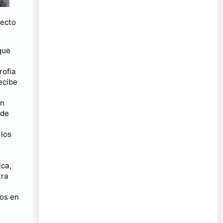
pecto
que
rofia
ecibe
on
 de
 los
ica,
tra
dos en