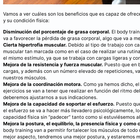
Vamos a ver cuáles son los beneficios que es capaz de ofrec
y su condición física:
Disminución del porcentaje de grasa corporal.
El body train
va a favorecer la pérdida de grasa corporal, algo que va a me
Cierta hipertrofia muscular.
Debido al tipo de trabajo con ca
muscular tan marcada como en el caso de realizar una rutina
el mismo estímulo, ya que se trabaja con cargas ligeras y c
Mejora de la resistencia y fuerza muscular.
Puesto que en b
cargas, y además con un número elevado de repeticiones, vam
nuestros músculos.
Mejora de la coordinación motora.
Como ya hemos dicho, el b
ejercicios se van a tener que realizar en función del ritmo de
deberemos ajustarnos a sus indicaciones.
Mejora de la capacidad de soportar el esfuerzo.
Puesto que 
el esfuerzo se va a hacer más llevadero psicológicamente, lo
capacidad física sin “padecer” tanto como si estuviésemos ab
Mejora la postura, el equilibrio, la presencia física y com
body training van a permitir fortalecer los músculos de to
mejor aspecto, tendremos una mejor postura, y estaremos 