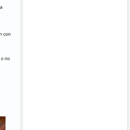
 a
an con
 o no