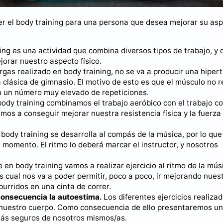
er el body training para una persona que desea mejorar su as
ing es una actividad que combina diversos tipos de trabajo, y 
jorar nuestro aspecto físico.
rgas realizado en body training, no se va a producir una hipert
 clásica de gimnasio. El motivo de esto es que el músculo no r
on un número muy elevado de repeticiones.
ody training combinamos el trabajo aeróbico con el trabajo c
os a conseguir mejorar nuestra resistencia física y la fuerza
ody training se desarrolla al compás de la música, por lo que
l momento. El ritmo lo deberá marcar el instructor, y nosotros
en body training vamos a realizar ejercicio al ritmo de la mús
s cual nos va a poder permitir, poco a poco, ir mejorando nues
urridos en una cinta de correr.
o consecuencia la autoestima.
Los diferentes ejercicios realiza
do nuestro cuerpo. Como consecuencia de ello presentaremos un
más seguros de nosotros mismos/as.