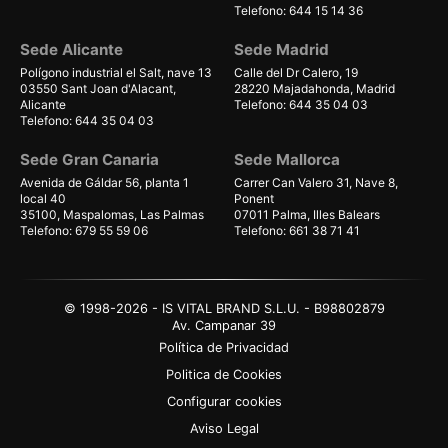
Telefono: 644 15 14 36
Sede Alicante
Sede Madrid
Polígono industrial el Salt, nave 13
Calle del Dr Calero, 19
03550 Sant Joan d'Alacant,
28220 Majadahonda, Madrid
Alicante
Telefono: 644 35 04 03
Telefono: 644 35 04 03
Sede Gran Canaria
Sede Mallorca
Avenida de Gáldar 56, planta 1
Carrer Can Valero 31, Nave 8,
local 40
Ponent
35100, Maspalomas, Las Palmas
07011 Palma, Illes Balears
Telefono: 679 55 59 06
Telefono: 661 38 71 41
© 1998-2026 - IS VITAL BRAND S.L.U. - B98802879
Av. Campanar 39
Política de Privacidad
Politica de Cookies
Configurar cookies
Aviso Legal